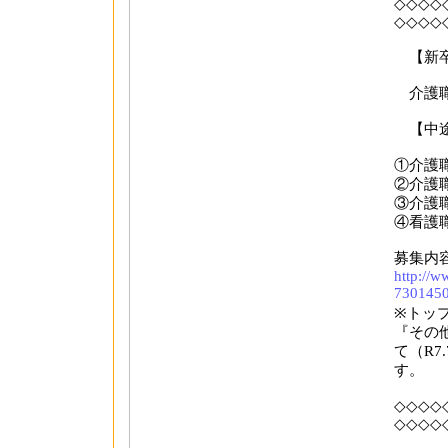
◇◇◇◇
◇◇◇◇
【新卒
介護職
【中途
①介護
②介護
③介護
④看護
募集内
http://w
7301450
※トッ
『その
て（R7
す。
◇◇◇◇
◇◇◇◇