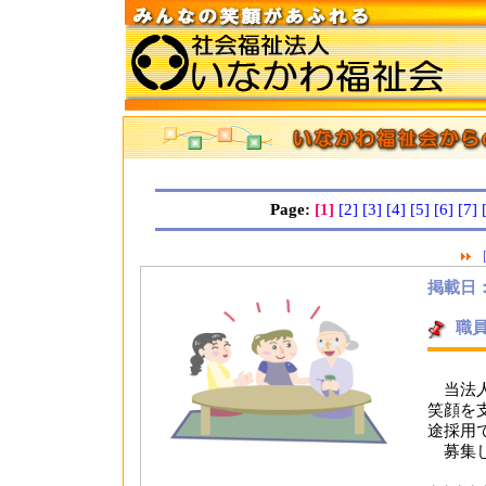
Page:
[1]
[2]
[3]
[4]
[5]
[6]
[7]
掲載日：2
職
当法人
笑顔を
途採用
募集し