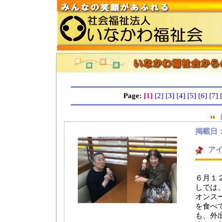
Page:
[1]
[2]
[3]
[4]
[5]
[6]
[7]
掲載日：2
ア
６月１
しでは
オンス
を食べ
も、外