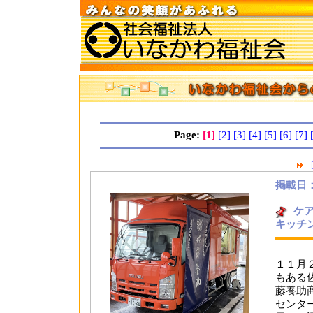
Page:
[1]
[2]
[3]
[4]
[5]
[6]
[7]
掲載日：2
ケ
キッチ
１１月
もある
藤養助
センタ