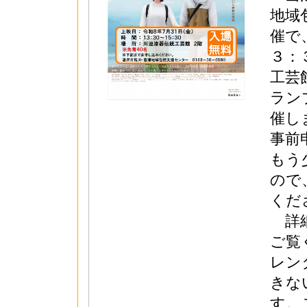
地域
催で
３：
工芸
ラン
催し
事前
もう
ので
くだ
詳細
ご覧
レン
きな
す。