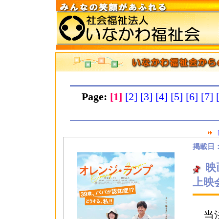
Page:
[1]
[2]
[3]
[4]
[5]
[6]
[7]
掲載日：2
映
上映
当法