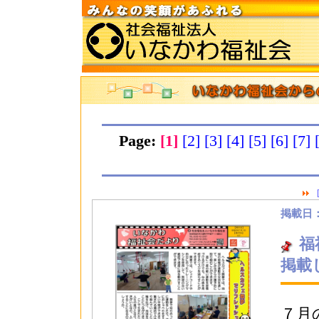
Page:
[1]
[2]
[3]
[4]
[5]
[6]
[7]
掲載日：2
福
掲載
７月