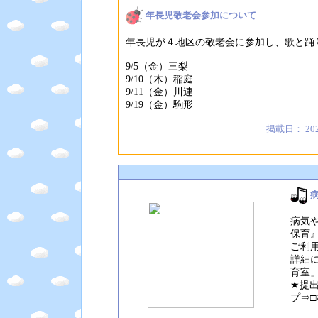
年長児敬老会参加について
年長児が４地区の敬老会に参加し、歌と踊
9/5（金）三梨
9/10（木）稲庭
9/11（金）川連
9/19（金）駒形
掲載日： 20
病気
保育
ご利
詳細
育室
★提
プ⇒